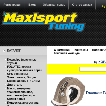
Регистрация
Вход
Обратная связь
Статус заказа
+7
О компании
Контакты
Подбор O
КАТАЛОГ
Гоночная команда
Downpipe (приемные
КОР
трубы)
FOLIATEC краска
суппортов, плёнка спрей
GPS ресиверы,
Электроника, Burger
Бензонасосы FPP, AEM
Двигатель
Масло моторное,
трансмиссионное,
Главная
Т
»
масляные фильтра
Охлаждение
Подвеска, аксессуары