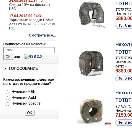
24.05.2018 11:34:40
TDTBT
Скидки 10% на фильтры
K&N
TDTBT3C
Чехол на 
17.04.2018 09:34:31
6880.00
Тормозные колодки HAWK
для HYUNDAI SOLARIS/KIA
RIO
Смотреть все...
Чехол 
Подписаться на новости:
TDTBT3
или
TDTBT3S
Чехол на 
сеткой
ГОЛОСОВАНИЕ
6880.00
Каким воздушным фильтрам
вы отдаете предпочтение?
Нулевики K&N
Чехол 
Нулевики AEM
TDTBT
Нулевики Spectre
TDTBT4C
Чехол на 
7150.00