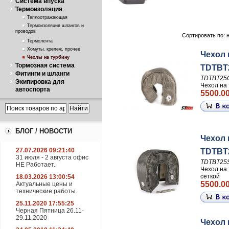
Система впуска
Термоизоляция
Теплоотражающая
Термоизоляция шлангов и
проводов
Сортировать по: 
Термолента
Хомуты, крепёж, прочее
Чехол 
Чехлы на турбину
Тормозная система
TDTBT
Фитинги и шланги
TDTBT25
Экипировка для
Чехол на 
автоспорта
5500.00
БЛОГ / НОВОСТИ
Чехол 
27.07.2026 09:21:40
TDTBT2
31 июля - 2 августа офис
TDTBT25
НЕ Работает.
Чехол на 
сеткой
18.03.2026 13:00:54
5500.00
Актуальные цены и
технические работы.
25.11.2020 17:55:25
Черная Пятница 26.11-
29.11.2020
Чехол 