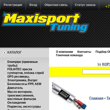
Регистрация
Вход
Обратная связь
Статус заказа
+7
О компании
Контакты
Подбор O
КАТАЛОГ
Гоночная команда
Downpipe (приемные
КОР
трубы)
FOLIATEC краска
суппортов, плёнка спрей
GPS ресиверы,
Электроника, Burger
Бензонасосы FPP, AEM
Двигатель
Масло моторное,
трансмиссионное,
Главная
Т
»
масляные фильтра
Охлаждение
Подвеска, аксессуары