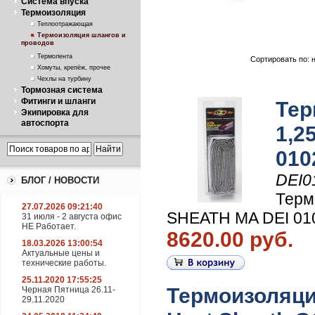
Система впуска
Термоизоляция
Теплоотражающая
Термоизоляция шлангов и
проводов
Термолента
Сортировать по: 
Хомуты, крепёж, прочее
Чехлы на турбину
Тормозная система
Фитинги и шланги
Тер
Экипировка для
автоспорта
1,2
010
DEI0
БЛОГ / НОВОСТИ
Терм
27.07.2026 09:21:40
SHEATH MA DEI 01
31 июля - 2 августа офис
НЕ Работает.
8620.00 руб.
18.03.2026 13:00:54
Актуальные цены и
технические работы.
25.11.2020 17:55:25
Термоизоляци
Черная Пятница 26.11-
29.11.2020