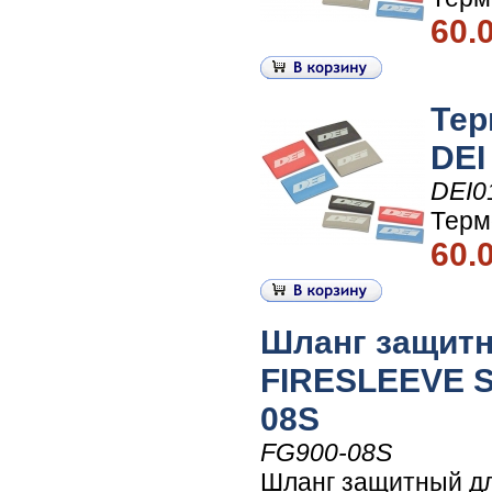
60.
Тер
DEI
DEI0
Терм
60.
Шланг защитны
FIRESLEEVE S
08S
FG900-08S
Шланг защитный дл