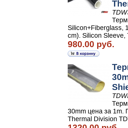
The
TDW
Терм
Silicon+Fiberglass
cm). Silicon Sleeve
980.00 руб.
Тер
30m
Shi
TDW
Терм
30mm цена за 1m. П
Thermal Division 
1320.00 руб.