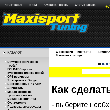
Регистрация
Вход
Обратная связь
Статус заказа
+7
О компании
Контакты
Подбор O
КАТАЛОГ
Гоночная команда
Downpipe (приемные
КОР
трубы)
FOLIATEC краска
суппортов, плёнка спрей
GPS ресиверы,
Электроника, Burger
Бензонасосы FPP, AEM
Как сделать
Двигатель
Масло моторное,
трансмиссионное,
масляные фильтра
- выберите необ
Охлаждение
Подвеска, аксессуары