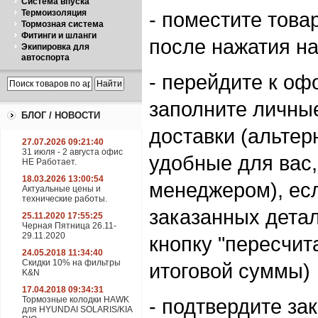
Система впуска
Термоизоляция
- поместите това
Тормозная система
Фитинги и шланги
после нажатия на 
Экипировка для
автоспорта
- перейдите к о
заполните личны
БЛОГ / НОВОСТИ
доставки (альтер
27.07.2026 09:21:40
31 июля - 2 августа офис
удобные для вас,
НЕ Работает.
18.03.2026 13:00:54
менеджером), есл
Актуальные цены и
технические работы.
заказанных детал
25.11.2020 17:55:25
Черная Пятница 26.11-
29.11.2020
кнопку "пересчит
24.05.2018 11:34:40
Скидки 10% на фильтры
итоговой суммы)
K&N
17.04.2018 09:34:31
Тормозные колодки HAWK
- подтвердите за
для HYUNDAI SOLARIS/KIA