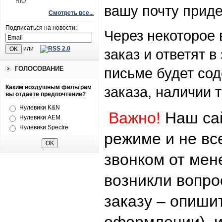
RIO
вашу почту приде
Смотреть все...
Подписаться на новости:
Через некоторое
или
заказ и ответят в
ГОЛОСОВАНИЕ
письме будет со
Каким воздушным фильтрам
заказа, наличии 
вы отдаете предпочтение?
Нулевики K&N
Важно!
Наш сай
Нулевики AEM
Нулевики Spectre
режиме и не в
звонком от мен
возникли вопр
заказу – опишит