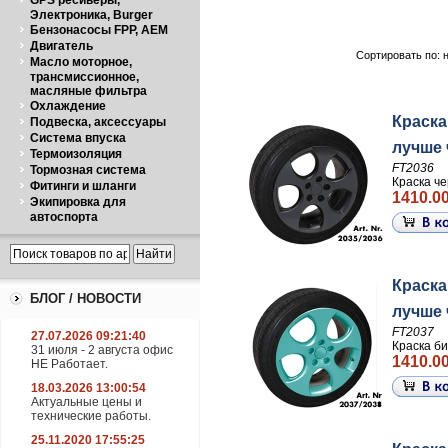
GPS ресиверы,
Электроника, Burger
Бензонасосы FPP, AEM
Двигатель
Сортировать по: 
Масло моторное,
трансмиссионное,
масляные фильтра
Охлаждение
Краска
Подвеска, аксессуары
Система впуска
лучше ч
Термоизоляция
FT2036
Тормозная система
Краска че
Фитинги и шланги
1410.00
Экипировка для
автоспорта
Краска
БЛОГ / НОВОСТИ
лучше ч
FT2037
27.07.2026 09:21:40
Краска би
31 июля - 2 августа офис
1410.00
НЕ Работает.
18.03.2026 13:00:54
Актуальные цены и
технические работы.
25.11.2020 17:55:25