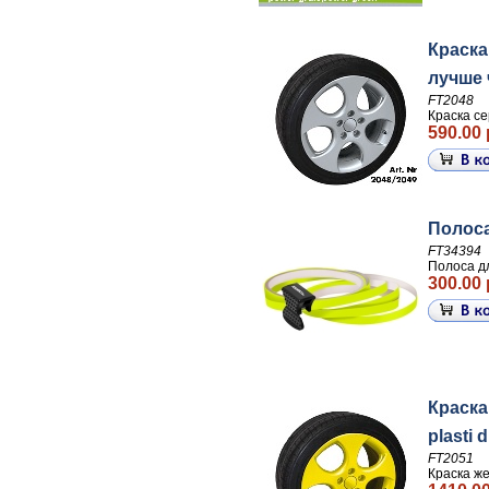
Краска
лучше ч
FT2048
Краска се
590.00 
Полоса
FT34394
Полоса д
300.00 
Краска
plasti 
FT2051
Краска же