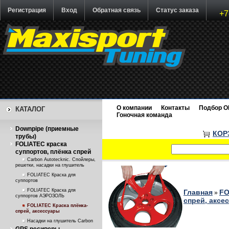
Регистрация
Вход
Обратная связь
Статус заказа
+7
О компании
Контакты
Подбор O
КАТАЛОГ
Гоночная команда
Downpipe (приемные
КОР
трубы)
FOLIATEC краска
суппортов, плёнка спрей
Carbon Autotecknic. Спойлеры,
решетки, насадки на глушитель
FOLIATEC Краска для
суппортов
FOLIATEC Краска для
Главная
FO
»
суппортов АЭРОЗОЛЬ
спрей, аксе
FOLIATEC Краска плёнка-
спрей, аксессуары
Насадки на глушитель Carbon