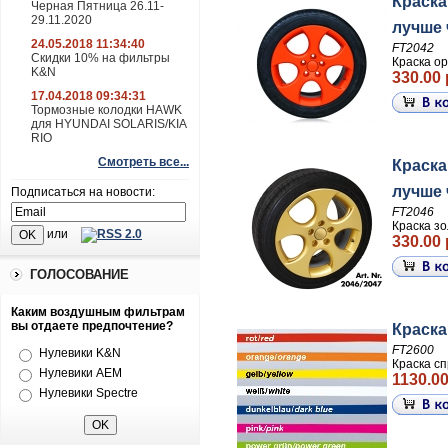
Краска
Черная Пятница 26.11-
29.11.2020
лучше ч
24.05.2018 11:34:40
FT2042
Скидки 10% на фильтры
Краска ор
K&N
330.00 
17.04.2018 09:34:31
Тормозные колодки HAWK
для HYUNDAI SOLARIS/KIA
RIO
Смотреть все...
Краска
лучше ч
Подписаться на новости:
FT2046
Краска зо
или
330.00 
ГОЛОСОВАНИЕ
Каким воздушным фильтрам
вы отдаете предпочтение?
Краска
FT2600
Нулевики K&N
Краска сп
Нулевики AEM
1130.00
Нулевики Spectre