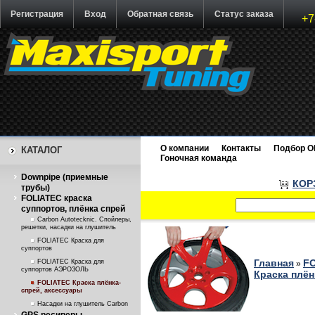
Регистрация
Вход
Обратная связь
Статус заказа
+7
О компании
Контакты
Подбор O
КАТАЛОГ
Гоночная команда
Downpipe (приемные
КОР
трубы)
FOLIATEC краска
суппортов, плёнка спрей
Carbon Autotecknic. Спойлеры,
решетки, насадки на глушитель
FOLIATEC Краска для
суппортов
Главная
FO
FOLIATEC Краска для
»
суппортов АЭРОЗОЛЬ
Краска плён
FOLIATEC Краска плёнка-
спрей, аксессуары
Насадки на глушитель Carbon