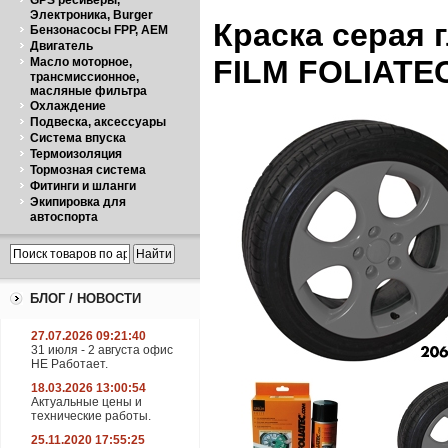
GPS ресиверы,
Электроника, Burger
Краска серая 
Бензонасосы FPP, AEM
Двигатель
FILM FOLIATEC 
Масло моторное,
трансмиссионное,
масляные фильтра
Охлаждение
Подвеска, аксессуары
Система впуска
Термоизоляция
Тормозная система
Фитинги и шланги
Экипировка для
автоспорта
БЛОГ / НОВОСТИ
27.07.2026 09:21:40
31 июля - 2 августа офис
НЕ Работает.
18.03.2026 13:00:54
Актуальные цены и
технические работы.
25.11.2020 17:55:25