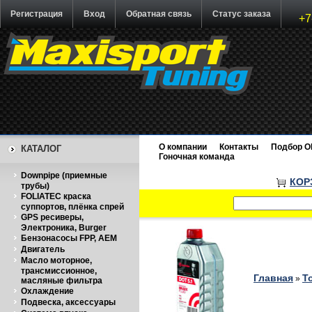
Регистрация
Вход
Обратная связь
Статус заказа
+7
О компании
Контакты
Подбор O
КАТАЛОГ
Гоночная команда
Downpipe (приемные
КОР
трубы)
FOLIATEC краска
суппортов, плёнка спрей
GPS ресиверы,
Электроника, Burger
Бензонасосы FPP, AEM
Двигатель
Масло моторное,
трансмиссионное,
Главная
Т
»
масляные фильтра
Охлаждение
Подвеска, аксессуары