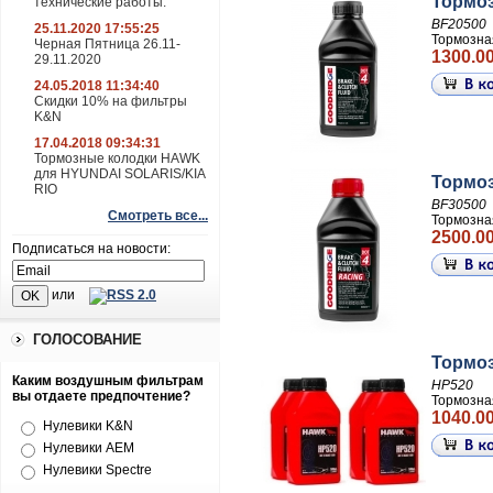
Тормоз
технические работы.
BF20500
25.11.2020 17:55:25
Тормозна
Черная Пятница 26.11-
1300.00
29.11.2020
24.05.2018 11:34:40
Скидки 10% на фильтры
K&N
17.04.2018 09:34:31
Тормозные колодки HAWK
для HYUNDAI SOLARIS/KIA
Тормоз
RIO
BF30500
Смотреть все...
Тормозна
2500.00
Подписаться на новости:
или
ГОЛОСОВАНИЕ
Тормоз
Каким воздушным фильтрам
HP520
вы отдаете предпочтение?
Тормозна
1040.00
Нулевики K&N
Нулевики AEM
Нулевики Spectre