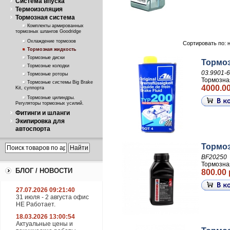
Система впуска
Термоизоляция
Тормозная система
Комплекты армированных
тормозных шлангов Goodridge
Охлаждение тормозов
Сортировать по: 
Тормозная жидкость
Тормозные диски
Тормоз
Тормозные колодки
03.9901-6
Тормозные роторы
Тормозна
Тормозные системы Big Brake
4000.00
Kit, суппорта
Тормозные цилиндры.
Регуляторы тормозных усилий.
Фитинги и шланги
Экипировка для
автоспорта
Тормоз
BF20250
Тормозна
БЛОГ / НОВОСТИ
800.00 
27.07.2026 09:21:40
31 июля - 2 августа офис
НЕ Работает.
18.03.2026 13:00:54
Актуальные цены и