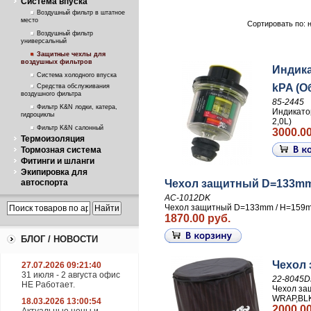
Система впуска
Воздушный фильтр в штатное
место
Сортировать по: 
Воздушный фильтр
универсальный
Защитные чехлы для
воздушных фильтров
Индика
Система холодного впуска
kPA (О
Средства обслуживания
воздушного фильтра
85-2445
Фильтр K&N лодки, катера,
Индикато
гидроциклы
2,0L)
Фильтр K&N салонный
3000.00
Термоизоляция
Тормозная система
Фитинги и шланги
Экипировка для
автоспорта
Чехол защитный D=133mm
AC-1012DK
Чехол защитный D=133mm / H=159
1870.00 руб.
БЛОГ / НОВОСТИ
Чехол
27.07.2026 09:21:40
31 июля - 2 августа офис
22-8045D
НЕ Работает.
Чехол з
WRAP,BL
18.03.2026 13:00:54
2000.00