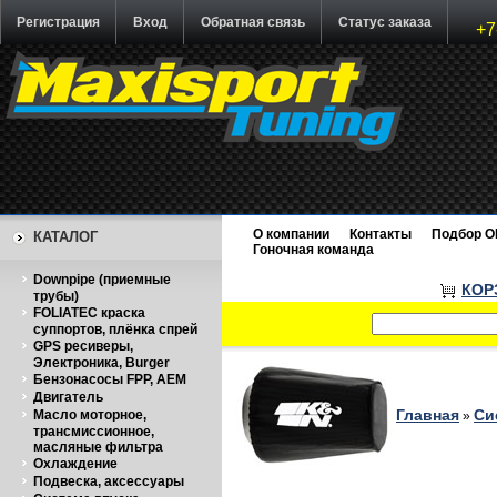
Регистрация
Вход
Обратная связь
Статус заказа
+7
О компании
Контакты
Подбор O
КАТАЛОГ
Гоночная команда
Downpipe (приемные
КОР
трубы)
FOLIATEC краска
суппортов, плёнка спрей
GPS ресиверы,
Электроника, Burger
Бензонасосы FPP, AEM
Двигатель
Главная
Си
Масло моторное,
»
трансмиссионное,
масляные фильтра
Охлаждение
Подвеска, аксессуары