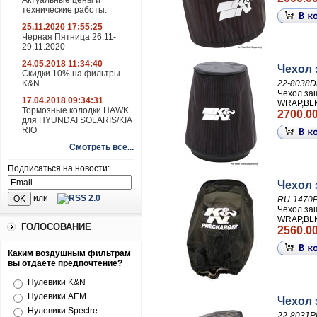
Актуальные цены и
технические работы.
25.11.2020 17:55:25
Черная Пятница 26.11-
29.11.2020
24.05.2018 11:34:40
Чехол 
Скидки 10% на фильтры
K&N
22-8038D
Чехол з
17.04.2018 09:34:31
WRAP,BL
Тормозные колодки HAWK
2700.00
для HYUNDAI SOLARIS/KIA
RIO
Смотреть все...
Подписаться на новости:
Чехол
или
RU-1470
Чехол з
WRAP,BL
ГОЛОСОВАНИЕ
2560.00
Каким воздушным фильтрам
вы отдаете предпочтение?
Нулевики K&N
Нулевики AEM
Чехол 
Нулевики Spectre
22-8031P