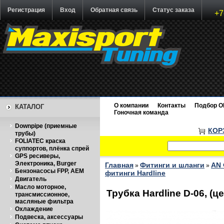
Регистрация
Вход
Обратная связь
Статус заказа
+7
О компании
Контакты
Подбор O
КАТАЛОГ
Гоночная команда
Downpipe (приемные
КОР
трубы)
FOLIATEC краска
суппортов, плёнка спрей
GPS ресиверы,
Электроника, Burger
Главная
Фитинги и шланги
AN 
»
»
Бензонасосы FPP, AEM
фитинги Hardline
Двигатель
Масло моторное,
Трубка Hardline D-06, 
трансмиссионное,
масляные фильтра
Охлаждение
Подвеска, аксессуары