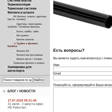
Система впуска
Термоизоляция
Тормозная система
Фитинги и шланги
AN Фитинги, шланги, адаптеры
(масло, топливо)
Адаптеры, переходники,
тройники. Топливные фильтра.
Болты, шайбы, гайки
Инструмент
Крепеж шлангов
Трубки и фитинги
Hardline
Есть вопросы?
Фитинги AN
Фитинги быстросъёмные
Вы можете задать нам вопрос(ы) с пом
Шланги масло / топливо
Тормозные фитинги и шланги
Имя:
Экипировка для
автоспорта
Email
Пожалуйста, сформулируйте Ваши вопро
БЛОГ / НОВОСТИ
27.07.2026 09:21:40
31 июля - 2 августа офис
НЕ Работает.