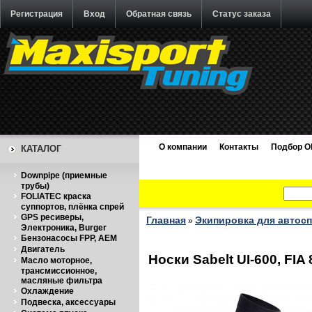
Регистрация
Вход
Обратная связь
Статус заказа
О компании
Контакты
Подбор O
КАТАЛОГ
Downpipe (приемные
трубы)
FOLIATEC краска
суппортов, плёнка спрей
GPS ресиверы,
Главная
Экипировка для автос
»
Электроника, Burger
Бензонасосы FPP, AEM
Двигатель
Носки Sabelt UI-600, FI
Масло моторное,
трансмиссионное,
масляные фильтра
Охлаждение
Подвеска, аксессуары