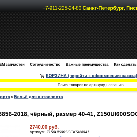
+7-911-225-24-80
Санкт-Петербург, Пис
EM запчастей
Сотрудничество
Важные преимущества
Как сделать 
КОРЗИНА (перейти к оформлению заказа
порта
Бельё для автоспорта
»
A 8856-2018, чёрный, размер 40-41, Z150UI600
2740.00 руб.
Артикул:
Z150UI600SOCKSN4041