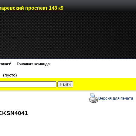
каревский проспект 148 к9
заказ!
Гоночная команда
)
(пусто)
Версия для печати
SOCKSN4041