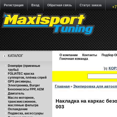
Регистрация
Вход
Обратная связь
Статус заказа
+7
О компании
Контакты
Подбор O
КАТАЛОГ
Гоночная команда
Downpipe (приемные
КОР
трубы)
FOLIATEC краска
суппортов, плёнка спрей
GPS ресиверы,
Электроника, Burger
Главная
Экипировка для автос
»
Бензонасосы FPP, AEM
Двигатель
Масло моторное,
Накладка на каркас безоп
трансмиссионное,
масляные фильтра
003
Охлаждение
Подвеска, аксессуары