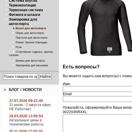
Система впуска
Термоизоляция
Тормозная система
Фитинги и шланги
Экипировка для
автоспорта
Бельё для автоспорта
Обувь для автоспорта
Перчатки для автоспорта
Ремни. Крепёж Накладки.
Рули
Спортивные сиденья, крепеж,
салазки
Шлемы для автоспорта
Экипировка для механика
Есть вопросы?
Вы можете задать нам вопрос(ы) с пом
Имя:
БЛОГ / НОВОСТИ
Email
27.07.2026 09:21:40
31 июля - 2 августа офис
Пожалуйста, сформулируйте Ваши вопро
НЕ Работает.
002204NR4XL:
18.03.2026 13:00:54
Актуальные цены и
технические работы.
25.11.2020 17:55:25