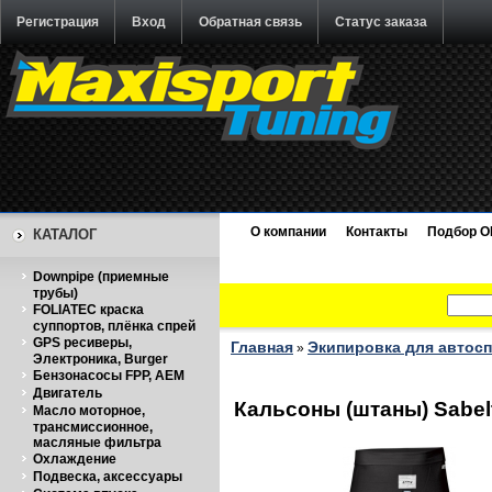
Регистрация
Вход
Обратная связь
Статус заказа
О компании
Контакты
Подбор O
КАТАЛОГ
Downpipe (приемные
трубы)
FOLIATEC краска
суппортов, плёнка спрей
GPS ресиверы,
Главная
Экипировка для автос
»
Электроника, Burger
Бензонасосы FPP, AEM
Двигатель
Кальсоны (штаны) Sabel
Масло моторное,
трансмиссионное,
масляные фильтра
Охлаждение
Подвеска, аксессуары