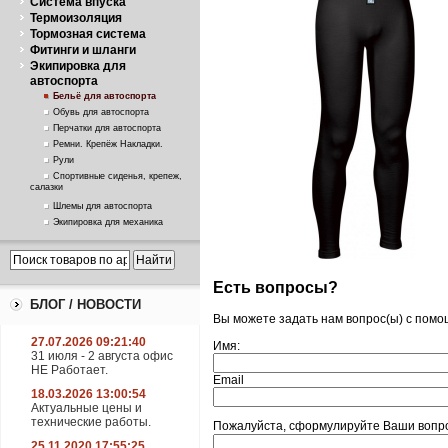
Система впуска
Термоизоляция
Тормозная система
Фитинги и шланги
Экипировка для
автоспорта
Бельё для автоспорта
Обувь для автоспорта
Перчатки для автоспорта
Ремни. Крепёж Накладки.
Рули
Спортивные сиденья, крепеж,
салазки
Шлемы для автоспорта
Экипировка для механика
Есть вопросы?
БЛОГ / НОВОСТИ
Вы можете задать нам вопрос(ы) с пом
27.07.2026 09:21:40
Имя:
31 июля - 2 августа офис
НЕ Работает.
Email
18.03.2026 13:00:54
Актуальные цены и
технические работы.
Пожалуйста, сформулируйте Ваши вопрос
25.11.2020 17:55:25