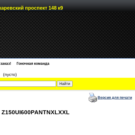
каревский проспект 148 к9
заказ!
Гоночная команда
)
(пусто)
Версия для печати
XL, Z150UI600PANTNXLXXL