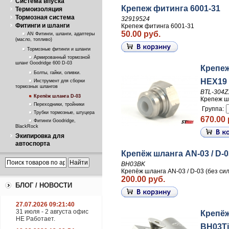
Система впуска
Крепеж фитинга 6001-31
Термоизоляция
Тормозная система
32919524
Фитинги и шланги
Крепеж фитинга 6001-31
50.00 руб.
AN Фитинги, шланги, адаптеры
(масло, топливо)
Тормозные фитинги и шланги
Армированный тормозной
шланг Goodridge 600 D-03
Крепеж
Болты, гайки, оливки.
HEX19
Инструмент для сборки
тормозных шлангов
BTL-304Z
Крепёж шланга D-03
Крепеж ш
Переходники, тройники
Группа:
Трубки тормозные, штуцера
670.00 
Фитинги Goodridge,
BlackRock
Экипировка для
автоспорта
Крепёж шланга AN-03 / D
BH03BK
Крепёж шланга AN-03 / D-03 (без 
200.00 руб.
БЛОГ / НОВОСТИ
27.07.2026 09:21:40
31 июля - 2 августа офис
Крепёж
НЕ Работает.
BH03Ti