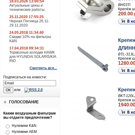
18.03.2026 13:00:54
BH03Ti
Актуальные цены и
Крепёж ш
технические работы.
200.00 
25.11.2020 17:55:25
Черная Пятница 26.11-
29.11.2020
24.05.2018 11:34:40
Скидки 10% на фильтры
Крепеж
K&N
ДЛИНН
17.04.2018 09:34:31
Тормозные колодки HAWK
BTL-313L
для HYUNDAI SOLARIS/KIA
Крепеж ш
RIO
1280.00
Смотреть все...
Подписаться на новости:
Крепеж
или
BKT-120L
Крепеж ш
ГОЛОСОВАНИЕ
1940.00
Каким воздушным фильтрам
вы отдаете предпочтение?
Нулевики K&N
Нулевики AEM