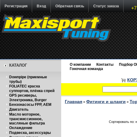
Регистрация
Вход
Обратная связь
Статус заказа
+7
О компании
Контакты
Подбор O
КАТАЛОГ
Гоночная команда
Downpipe (приемные
КОР
трубы)
FOLIATEC краска
суппортов, плёнка спрей
GPS ресиверы,
Электроника, Burger
Главная
Фитинги и шланги
То
»
»
Бензонасосы FPP, AEM
Двигатель
Масло моторное,
трансмиссионное,
Сортировать по: 
масляные фильтра
Охлаждение
Подвеска, аксессуары